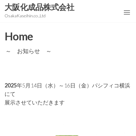
コ
大阪化成品株式会社
ン
OsakaKaseihin.co.,Ltd
テ
ン
Home
ツ
に
～ お知らせ ～
ス
キ
ッ
プ
2025
年5月14日（水）～16日（金）パシフィコ横浜
にて
展示させていただきます