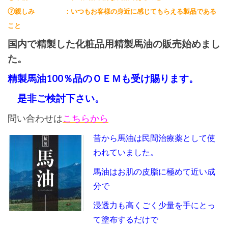
⑦親しみ ：いつもお客様の身近に感じてもらえる製品である
こと
国内で精製した化粧品用
精製馬油の販売始めまし
た。
精製馬油100％品のＯＥＭも受け賜ります。
是非ご検討下さい。
問い合わせは
こちらから
昔から
馬油は民間治療薬として使
われていました。
馬油はお肌の皮脂に極めて近い成
分で
浸透力も高くごく少量を手にとっ
て塗布するだけで